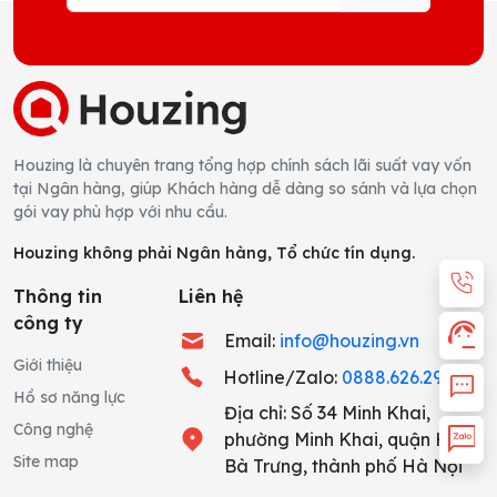
Houzing là chuyên trang tổng hợp chính sách lãi suất vay vốn
tại Ngân hàng, giúp Khách hàng dễ dàng so sánh và lựa chọn
gói vay phù hợp với nhu cầu.
Houzing không phải Ngân hàng, Tổ chức tín dụng.
H
Thông tin
Liên hệ
công ty
Email:
info@houzing.vn
Giới thiệu
Hotline/Zalo:
0888.626.291
C
Hồ sơ năng lực
Địa chỉ: Số 34 Minh Khai,
Công nghệ
Z
phường Minh Khai, quận Hai
Site map
Bà Trưng, thành phố Hà Nội