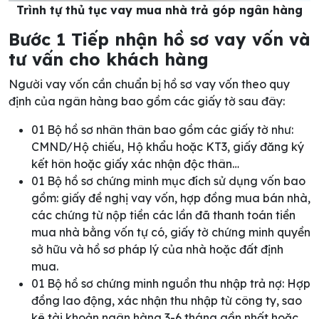
Trình tự thủ tục vay mua nhà trả góp ngân hàng
Bước 1 Tiếp nhận hồ sơ vay vốn và
tư vấn cho khách hàng
Người vay vốn cần chuẩn bị hồ sơ vay vốn theo quy
định của ngân hàng bao gồm các giấy tờ sau đây:
01 Bộ hồ sơ nhân thân bao gồm các giấy tờ như:
CMND/Hộ chiếu, Hộ khẩu hoặc KT3, giấy đăng ký
kết hôn hoặc giấy xác nhận độc thân…
01 Bộ hồ sơ chứng minh mục đích sử dụng vốn bao
gồm: giấy đề nghị vay vốn, hợp đồng mua bán nhà,
các chứng từ nộp tiền các lần đã thanh toán tiền
mua nhà bằng vốn tự có, giấy tờ chứng minh quyền
sở hữu và hồ sơ pháp lý của nhà hoặc đất định
mua.
01 Bộ hồ sơ chứng minh nguồn thu nhập trả nợ: Hợp
đồng lao động, xác nhận thu nhập từ công ty, sao
kê tài khoản ngân hàng 3-6 tháng gần nhất hoặc