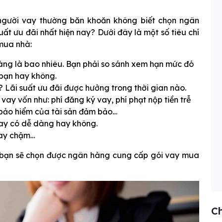
người vay thường băn khoăn không biết chọn ngân
t ưu đãi nhất hiện nay? Dưới đây là một số tiêu chí
mua nhà:
g là bao nhiêu. Bạn phải so sánh xem hạn mức đó
 bạn hay không.
 Lãi suất ưu đãi được hưởng trong thời gian nào.
vay vốn như: phí đăng ký vay, phí phạt nộp tiền trễ
í bảo hiểm của tài sản đảm bảo…
vay có dễ dàng hay không.
hay chậm…
c bạn sẽ chọn được ngân hàng cung cấp gói vay mua
C