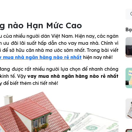
g nào Hạn Mức Cao
Bạ
u của nhiều người dân Việt Nam. Hiện nay, các ngân
 ưu đãi lãi suất hấp dẫn cho vay mua nhà. Chính vì
i để sở hữu căn nhà mơ ước sớm nhất. Trong bài viết
y mua nhà ngân hàng nào rẻ nhất
hiện nay nhé!
ang được rất nhiều người lựa chọn để nhanh chóng
kinh tế. Vậy
vay mua nhà ngân hàng nào rẻ nhất
để biết thêm chi tiết nhé!