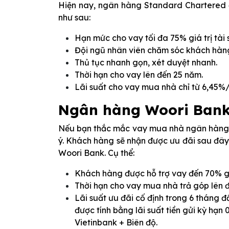
Hiện nay, ngân hàng Standard Chartered 
như sau:
Hạn mức cho vay tối đa 75% giá trị tài 
Đội ngũ nhân viên chăm sóc khách hàng
Thủ tục nhanh gọn, xét duyệt nhanh.
Thời hạn cho vay lên đến 25 năm.
Lãi suất cho vay mua nhà chỉ từ 6,45%
Ngân hàng Woori Ban
Nếu bạn thắc mắc vay mua nhà ngân hàng nà
ý. Khách hàng sẽ nhận được ưu đãi sau đây
Woori Bank. Cụ thể:
Khách hàng được hỗ trợ vay đến 70% giá
Thời hạn cho vay mua nhà trả góp lên 
Lãi suất ưu đãi cố định trong 6 tháng đ
được tính bằng lãi suất tiền gửi kỳ hạ
Vietinbank + Biên độ.