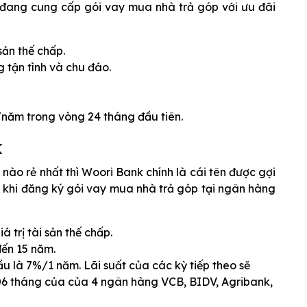
đang cung cấp gói vay mua nhà trả góp với ưu đãi
sản thế chấp.
 tận tình và chu đáo.
/năm trong vòng 24 tháng đầu tiên.
k
o rẻ nhất thì Woori Bank chính là cái tên được gợi
 khi đăng ký gói vay mua nhà trả góp tại ngân hàng
 trị tài sản thế chấp.
đến 15 năm.
ầu là 7%/1 năm. Lãi suất của các kỳ tiếp theo sẽ
n 06 tháng của của 4 ngân hàng VCB, BIDV, Agribank,