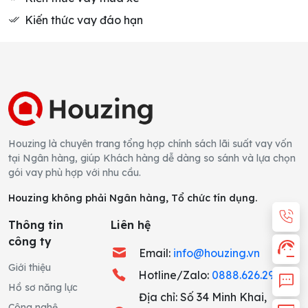
Kiến thức vay đáo hạn
Houzing là chuyên trang tổng hợp chính sách lãi suất vay vốn
tại Ngân hàng, giúp Khách hàng dễ dàng so sánh và lựa chọn
gói vay phù hợp với nhu cầu.
Houzing không phải Ngân hàng, Tổ chức tín dụng.
H
Thông tin
Liên hệ
công ty
Email:
info@houzing.vn
Giới thiệu
Hotline/Zalo:
0888.626.291
C
Hồ sơ năng lực
Địa chỉ: Số 34 Minh Khai,
Công nghệ